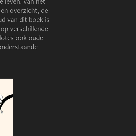
e leven. Van het
en overzicht, de
d van dit boek is
 op verschillende
kdotes ook oude
 onderstaande