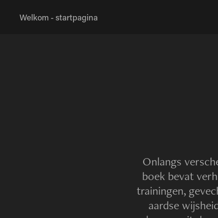
Welkom - startpagina
Onlangs verschee
boek bevat verha
trainingen, geve
aardse wijshei